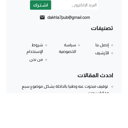
اشـتـرك
dakhla7pub@gmail.com
تصنيفات
إتصل بنا
سياسة
شروط
الخصوصية
الإستخدام
الأرشيف
من نحن
احدث المقالات
توقيف مبحوث عنه وطنيا بالداخلة يشكل موضوع سبع
مذكرات بحث
المركز الجهوي للاستثمار بالداخلة يطلق النسخة الثانية من
أسبوع الاستثمار لفائدة مغاربة...
وثيقة رسمية وتسجيل صوتي يكشفان معاناة كسابة
الداخلة.. مطالب مستعجلة لإنقاذ الماشية...